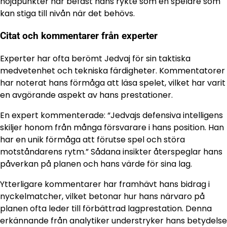
höjdpunkter har befäst hans rykte som en spelare som
kan stiga till nivån när det behövs.
Citat och kommentarer från experter
Experter har ofta berömt Jedvaj för sin taktiska
medvetenhet och tekniska färdigheter. Kommentatorer
har noterat hans förmåga att läsa spelet, vilket har varit
en avgörande aspekt av hans prestationer.
En expert kommenterade: “Jedvajs defensiva intelligens
skiljer honom från många försvarare i hans position. Han
har en unik förmåga att förutse spel och störa
motståndarens rytm.” Sådana insikter återspeglar hans
påverkan på planen och hans värde för sina lag.
Ytterligare kommentarer har framhävt hans bidrag i
nyckelmatcher, vilket betonar hur hans närvaro på
planen ofta leder till förbättrad lagprestation. Denna
erkännande från analytiker understryker hans betydelse