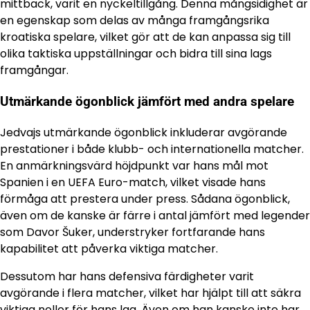
mittback, varit en nyckeltillgång. Denna mångsidighet är
en egenskap som delas av många framgångsrika
kroatiska spelare, vilket gör att de kan anpassa sig till
olika taktiska uppställningar och bidra till sina lags
framgångar.
Utmärkande ögonblick jämfört med andra spelare
Jedvajs utmärkande ögonblick inkluderar avgörande
prestationer i både klubb- och internationella matcher.
En anmärkningsvärd höjdpunkt var hans mål mot
Spanien i en UEFA Euro-match, vilket visade hans
förmåga att prestera under press. Sådana ögonblick,
även om de kanske är färre i antal jämfört med legender
som Davor Šuker, understryker fortfarande hans
kapabilitet att påverka viktiga matcher.
Dessutom har hans defensiva färdigheter varit
avgörande i flera matcher, vilket har hjälpt till att säkra
viktiga nollor för hans lag. Även om han kanske inte har