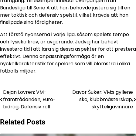
framgång. Till exempel innebar övergången från
Bundesliga till Serie A att han behövde justera sig till en
mer taktisk och defensiv spelstil, vilket krävde att han
finslipade sina färdigheter.
Att förstå nyanserna i varje liga, såsom spelets tempo
och fysiska krav, är avgörande. Jedvaj har behövt
investera tid i att lära sig dessa aspekter för att prestera
effektivt. Denna anpassningsförmåga är en
nyckelkarakteristik för spelare som vill blomstra i olika
fotbolls miljöer.
Dejan Lovren: VM-
Davor Šuker: VM:s gyllene
Post
framträdanden, Euro-
sko, klubbmästerskap,
navigation
bidrag, Defensiv roll
skytteligavinnare
Related Posts