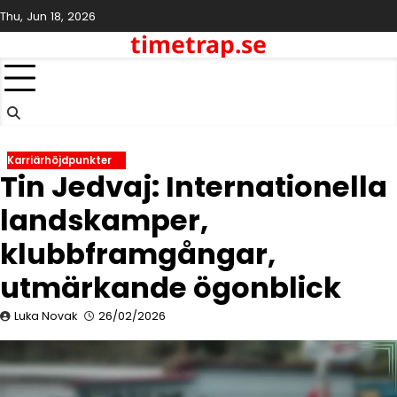
Skip
Thu, Jun 18, 2026
to
timetrap.se
content
Karriärhöjdpunkter
Tin Jedvaj: Internationella
landskamper,
klubbframgångar,
utmärkande ögonblick
Luka Novak
26/02/2026