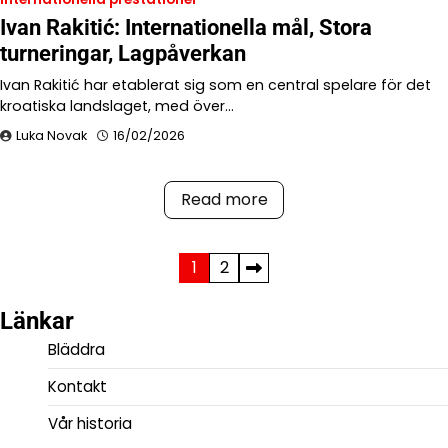
Ivan Rakitić: Internationella mål, Stora
turneringar, Lagpåverkan
Ivan Rakitić har etablerat sig som en central spelare för det
kroatiska landslaget, med över…
Luka Novak
16/02/2026
Read more
Posts
1
2
pagination
Länkar
Bläddra
Kontakt
Vår historia