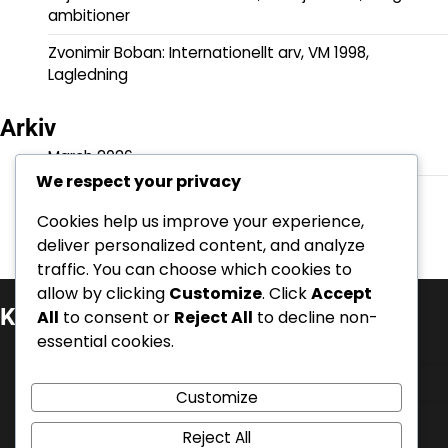
ambitioner
Zvonimir Boban: Internationellt arv, VM 1998,
Lagledning
Arkiv
March 2026
We respect your privacy
February 2026
Cookies help us improve your experience,
deliver personalized content, and analyze
traffic. You can choose which cookies to
allow by clicking
Customize
. Click
Accept
Kategorier
All
to consent or
Reject All
to decline non-
essential cookies.
Internationella prestationer
Karriärhöjdpunkter
Customize
Spelarbiografier
Reject All