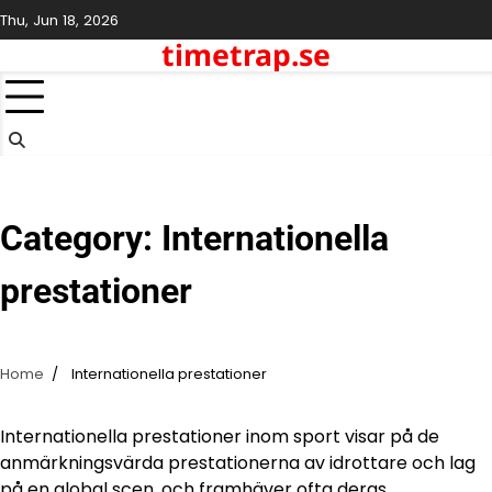
Skip
Thu, Jun 18, 2026
to
timetrap.se
content
Category:
Internationella
prestationer
Home
Internationella prestationer
Internationella prestationer inom sport visar på de
anmärkningsvärda prestationerna av idrottare och lag
på en global scen, och framhäver ofta deras