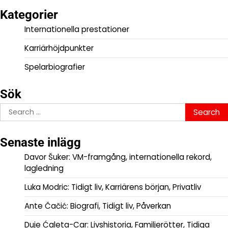
Kategorier
Internationella prestationer
Karriärhöjdpunkter
Spelarbiografier
Sök
Search
for:
Senaste inlägg
Davor Šuker: VM-framgång, internationella rekord,
lagledning
Luka Modric: Tidigt liv, Karriärens början, Privatliv
Ante Čačić: Biografi, Tidigt liv, Påverkan
Duje Ćaleta-Car: Livshistoria, Familjerötter, Tidiga