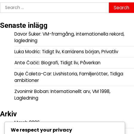
Search
for:
Senaste inlägg
Davor Šuker: VM-framgång, internationella rekord,
lagledning
Luka Modric: Tidigt liv, Karriärens början, Privatliv
Ante Čačić: Biografi, Tidigt liv, Påverkan
Duje Ćaleta-Car: Livshistoria, Familjerötter, Tidiga
ambitioner
Zvonimir Boban: Internationellt arv, VM 1998,
Lagledning
Arkiv
March 2026
We respect your privacy
February 2026