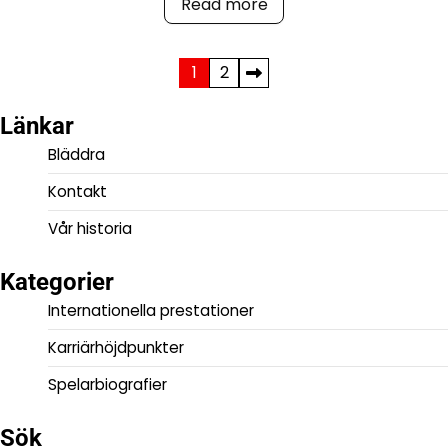
Read more
Posts
1
2
pagination
Länkar
Bläddra
Kontakt
Vår historia
Kategorier
Internationella prestationer
Karriärhöjdpunkter
Spelarbiografier
Sök