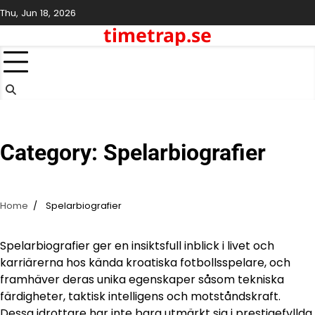
Skip
Thu, Jun 18, 2026
to
timetrap.se
content
Category:
Spelarbiografier
Home
Spelarbiografier
Spelarbiografier ger en insiktsfull inblick i livet och
karriärerna hos kända kroatiska fotbollsspelare, och
framhäver deras unika egenskaper såsom tekniska
färdigheter, taktisk intelligens och motståndskraft.
Dessa idrottare har inte bara utmärkt sig i prestigefyllda