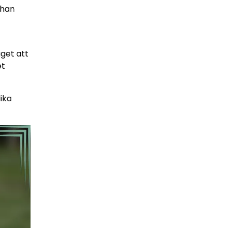
 han
aget att
et
ika