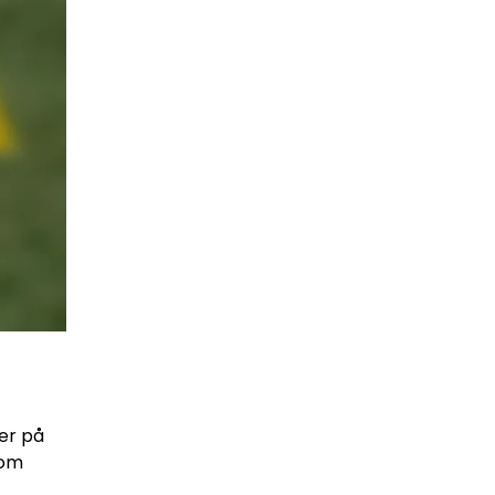
er på
som