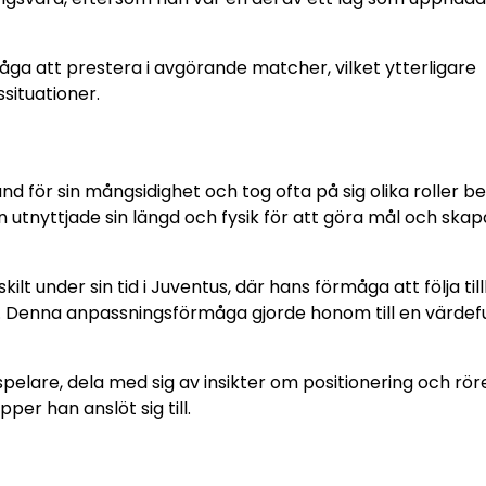
ga att prestera i avgörande matcher, vilket ytterligare
ssituationer.
d för sin mångsidighet och tog ofta på sig olika roller 
 utnyttjade sin längd och fysik för att göra mål och skap
ilt under sin tid i Juventus, där hans förmåga att följa ti
ing. Denna anpassningsförmåga gjorde honom till en värdefu
lare, dela med sig av insikter om positionering och röre
per han anslöt sig till.