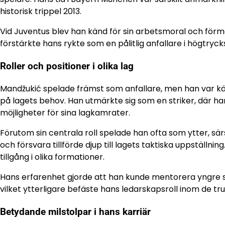
historisk trippel 2013.
Vid Juventus blev han känd för sin arbetsmoral och förmå
förstärkte hans rykte som en pålitlig anfallare i högtryck
Roller och positioner i olika lag
Mandžukić spelade främst som anfallare, men han var kän
på lagets behov. Han utmärkte sig som en striker, där han
möjligheter för sina lagkamrater.
Förutom sin centrala roll spelade han ofta som ytter, särsk
och försvara tillförde djup till lagets taktiska uppställn
tillgång i olika formationer.
Hans erfarenhet gjorde att han kunde mentorera yngre spe
vilket ytterligare befäste hans ledarskapsroll inom de trup
Betydande milstolpar i hans karriär