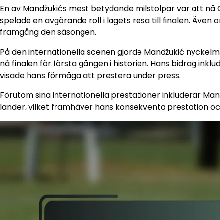
En av Mandžukićs mest betydande milstolpar var att nå 
spelade en avgörande roll i lagets resa till finalen. Äve
framgång den säsongen.
På den internationella scenen gjorde Mandžukić nyckelmål
nå finalen för första gången i historien. Hans bidrag inkl
visade hans förmåga att prestera under press.
Förutom sina internationella prestationer inkluderar Mandž
länder, vilket framhäver hans konsekventa prestation oc