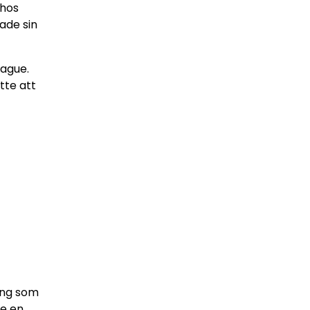
 hos
lade sin
eague.
tte att
ling som
de en