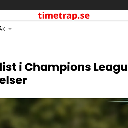
timetrap.se
ÅK
list i Champions Leagu
elser