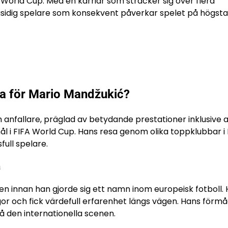
World Cup. Med en karriär som sträcker sig över flera
sidig spelare som konsekvent påverkar spelet på högsta 
rna för Mario Mandžukić?
 anfallare, präglad av betydande prestationer inklusive a
l i FIFA World Cup. Hans resa genom olika toppklubbar i
ull spelare.
a
tien innan han gjorde sig ett namn inom europeisk fotboll.
 ligor och fick värdefull erfarenhet längs vägen. Hans förm
 på den internationella scenen.