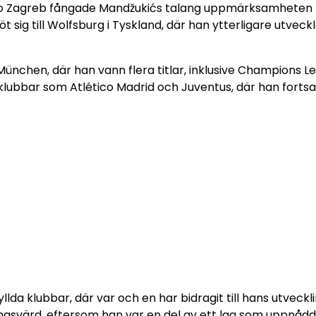
Dinamo Zagreb fångade Mandžukićs talang uppmärksamheten
 sig till Wolfsburg i Tyskland, där han ytterligare utveck
 München, där han vann flera titlar, inklusive Champions L
ubbar som Atlético Madrid och Juventus, där han fortsa
yllda klubbar, där var och en har bidragit till hans utveck
ingsvärd, eftersom han var en del av ett lag som uppnåd