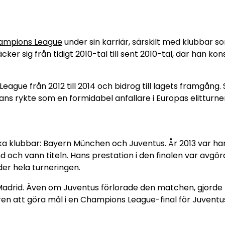
ampions League
under sin karriär, särskilt med klubbar s
er sig från tidigt 2010-tal till sent 2010-tal, där han ko
ague från 2012 till 2014 och bidrog till lagets framgång.
 hans rykte som en formidabel anfallare i Europas elitturne
 klubbar: Bayern München och Juventus. År 2013 var han
ch vann titeln. Hans prestation i den finalen var avgör
der hela turneringen.
 Madrid. Även om Juventus förlorade den matchen, gjorde
n att göra mål i en Champions League-final för Juventus,