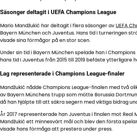
Säsonger deltagit i UEFA Champions League
Mario Mandžukić har deltagit i flera säsonger av
UEFA Ch
Bayern München och Juventus. Hans tid i turneringen sträck
visade sina förmågor på en stor scen.
Under sin tid i Bayern München spelade han i Champions Le
hans tid i Juventus från 2015 till 2019 befäste ytterligare
Lag representerade i Champions League-finaler
Mandžukić nådde Champions League-finalen med två olika
av Bayern Münchens trupp som mötte Borussia Dortmund o
då han hjälpte till att säkra segern med viktiga bidrag un
År 2017 representerade han Juventus i finalen mot Real
Mandžukić ett minnesvärt mål och blev den första spelare
visade hans förmåga att prestera under press.