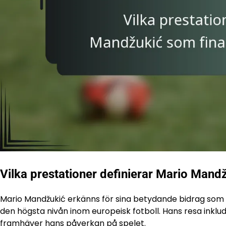
Vilka prestationer definierar Mario Mand
Mario Mandžukić erkänns för sina betydande bidrag som fi
den högsta nivån inom europeisk fotboll. Hans resa inkl
framhäver hans påverkan på spelet.