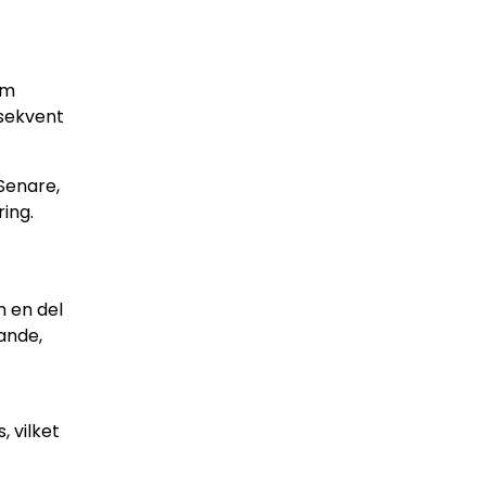
om
nsekvent
 Senare,
ring.
 en del
ande,
 vilket