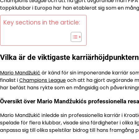
Champions League och att ha gjort avgörande mål i FIFA 
toppklubbar i Europa har han etablerat sig som en mång
Key sections in the article:
Vilka är de viktigaste karriärhöjdpunkte
Mario Mandžukić
är känd för sin imponerande karriär som
finalist i
Champions League
och att ha gjort avgörande må
har befäst hans rykte som en mångsidig och påverkningsf
Översikt över Mario Mandžukićs professionella res
Mario Mandžukić inledde sin professionella karriär i Kroa
spelade för flera klubbar, visade sina färdigheter i olika
anpassa sig till olika spelstilar bidrog till hans framgång