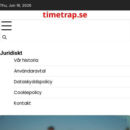
Skip
Thu, Jun 18, 2026
to
timetrap.se
content
Juridiskt
Vår historia
Användaravtal
Dataskyddspolicy
Cookiepolicy
Kontakt