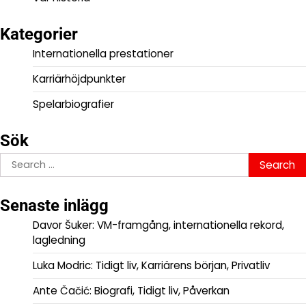
Kategorier
Internationella prestationer
Karriärhöjdpunkter
Spelarbiografier
Sök
Search
for:
Senaste inlägg
Davor Šuker: VM-framgång, internationella rekord,
lagledning
Luka Modric: Tidigt liv, Karriärens början, Privatliv
Ante Čačić: Biografi, Tidigt liv, Påverkan