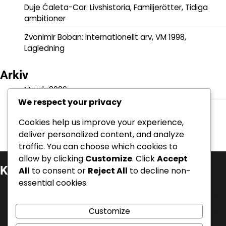
Duje Ćaleta-Car: Livshistoria, Familjerötter, Tidiga
ambitioner
Zvonimir Boban: Internationellt arv, VM 1998,
Lagledning
Arkiv
March 2026
We respect your privacy
February 2026
Cookies help us improve your experience,
deliver personalized content, and analyze
traffic. You can choose which cookies to
allow by clicking
Customize
. Click
Accept
Kategorier
All
to consent or
Reject All
to decline non-
essential cookies.
Internationella prestationer
Karriärhöjdpunkter
Customize
Spelarbiografier