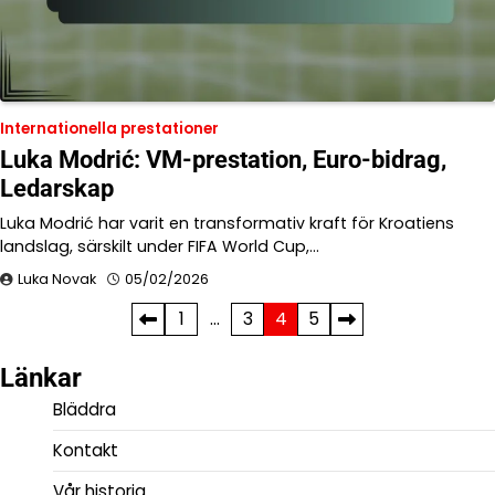
Internationella prestationer
Luka Modrić: VM-prestation, Euro-bidrag,
Ledarskap
Luka Modrić har varit en transformativ kraft för Kroatiens
landslag, särskilt under FIFA World Cup,…
Luka Novak
05/02/2026
Posts
1
…
3
4
5
pagination
Länkar
Bläddra
Kontakt
Vår historia