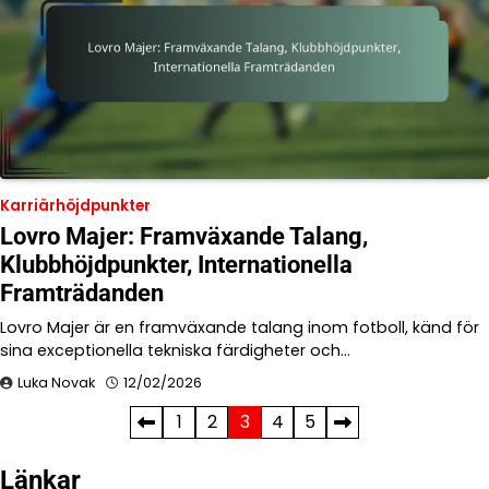
Karriärhöjdpunkter
Lovro Majer: Framväxande Talang,
Klubbhöjdpunkter, Internationella
Framträdanden
Lovro Majer är en framväxande talang inom fotboll, känd för
sina exceptionella tekniska färdigheter och…
Luka Novak
12/02/2026
Posts
1
2
3
4
5
pagination
Länkar